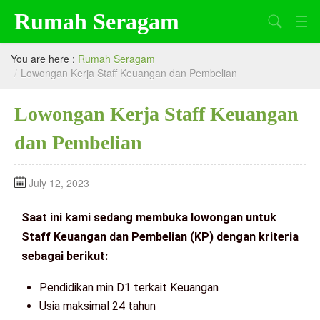
Rumah Seragam
Search
Beranda
You are here :
Rumah Seragam
/
Lowongan Kerja Staff Keuangan dan Pembelian
Tentang Kami
Lowongan Kerja Staff Keuangan
Produk
dan Pembelian
Artikel
Lowongan Kerja
July 12, 2023
Saat ini kami sedang membuka lowongan untuk
Staff Keuangan dan Pembelian (KP) dengan kriteria
sebagai berikut:
Pendidikan min D1 terkait Keuangan
Usia maksimal 24 tahun