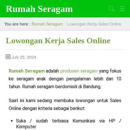
Rumah Seragam
Search
Beranda
You are here :
Rumah Seragam
/
Lowongan Kerja Sales Online
Tentang Kami
Lowongan Kerja Sales Online
Produk
July 25, 2024
Artikel
Lowongan Kerja
Rumah Seragam
adalah
produsen seragam
yang fokus
ke seragam anak dengan pengalaman lebih dari 10
tahun. Rumah seragam berdomisili di Bandung.
Saat ini kami sedang membuka lowongan untuk Sales
Online dengan kriteria sebagai berikut:
Suka / sudah terbiasa Komunikasi via HP /
Komputer