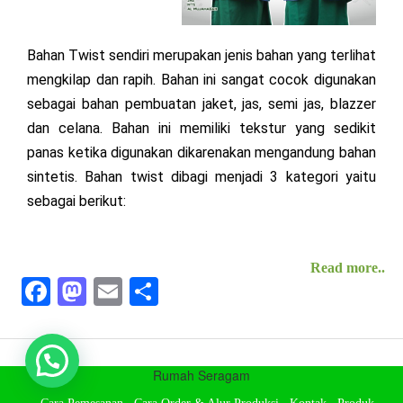
Bahan Twist sendiri merupakan jenis bahan yang terlihat
mengkilap dan rapih. Bahan ini sangat cocok digunakan
sebagai bahan pembuatan jaket, jas, semi jas, blazzer
dan celana. Bahan ini memiliki tekstur yang sedikit
panas ketika digunakan dikarenakan mengandung bahan
sintetis. Bahan twist dibagi menjadi 3 kategori yaitu
sebagai berikut:
Read more..
Fa
M
E
S
ce
as
m
ha
bo
to
ail
re
ok
do
Rumah Seragam