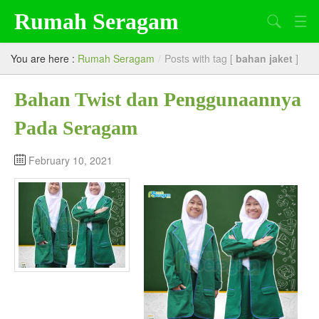
Rumah Seragam
Search
Beranda
You are here :
Rumah Seragam
/
Posts with tag [
bahan jaket
]
Tentang Kami
Bahan Twist dan Penggunaannya
Produk
Pada Seragam
Artikel
February 10, 2021
Lowongan Kerja