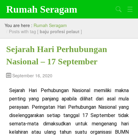
Rumah Seragam
Search
Beranda
You are here :
Rumah Seragam
/
Posts with tag [
baju profesi pelaut
]
Tentang Kami
Sejarah Hari Perhubungan
Produk
Nasional – 17 September
Artikel
Lowongan Kerja
September 16, 2020
Sejarah Hari Perhubungan Nasional memiliki makna
penting yang panjang apabila dilihat dari asal mula
perayaan. Peringatan Hari Perhubungan Nasional yang
diselenggarakan setiap tanggal 17 September tidak
semata-mata dimaksudkan untuk mengenang hari
kelahiran atau ulang tahun suatu organisasi BUMN