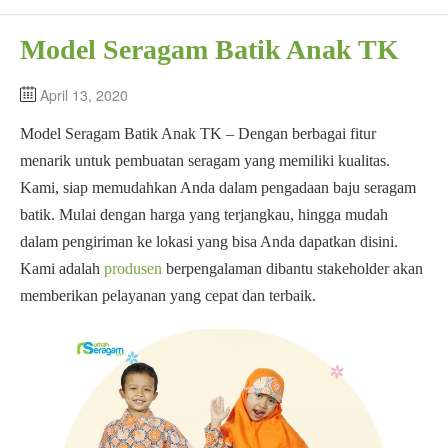
bo
to
ail
re
Model Seragam Batik Anak TK
ok
do
n
April 13, 2020
Model Seragam Batik Anak TK – Dengan berbagai fitur
menarik untuk pembuatan seragam yang memiliki kualitas.
Kami, siap memudahkan Anda dalam pengadaan baju seragam
batik. Mulai dengan harga yang terjangkau, hingga mudah
dalam pengiriman ke lokasi yang bisa Anda dapatkan disini.
Kami adalah
produsen
berpengalaman dibantu stakeholder akan
memberikan pelayanan yang cepat dan terbaik.