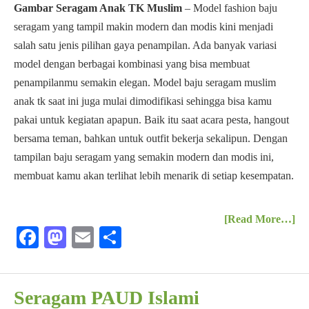
Gambar Seragam Anak TK Muslim
– Model fashion baju
seragam yang tampil makin modern dan modis kini menjadi
salah satu jenis pilihan gaya penampilan. Ada banyak variasi
model dengan berbagai kombinasi yang bisa membuat
penampilanmu semakin elegan. Model baju seragam muslim
anak tk saat ini juga mulai dimodifikasi sehingga bisa kamu
pakai untuk kegiatan apapun. Baik itu saat acara pesta, hangout
bersama teman, bahkan untuk outfit bekerja sekalipun. Dengan
tampilan baju seragam yang semakin modern dan modis ini,
membuat kamu akan terlihat lebih menarik di setiap kesempatan.
[Read More…]
Fa
M
E
S
ce
as
m
ha
bo
to
ail
re
Seragam PAUD Islami
ok
do