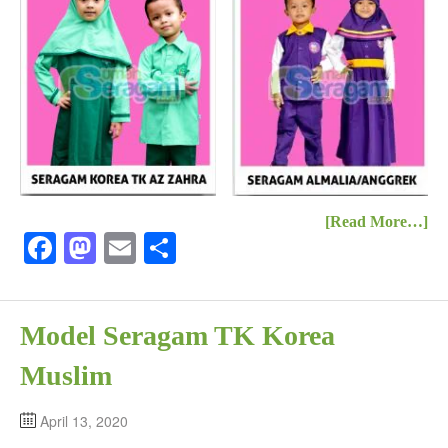
[Read More…]
Fa
M
E
S
ce
as
m
ha
bo
to
ail
re
Model Seragam TK Korea
ok
do
n
Muslim
April 13, 2020