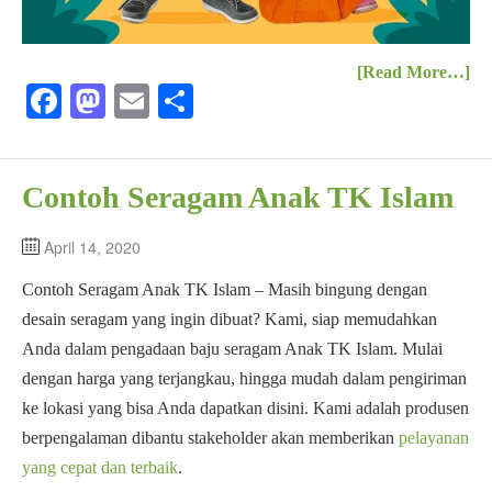
[Read More…]
Fa
M
E
S
ce
as
m
ha
bo
to
ail
re
Contoh Seragam Anak TK Islam
ok
do
n
April 14, 2020
Contoh Seragam Anak TK Islam – Masih bingung dengan
desain seragam yang ingin dibuat? Kami, siap memudahkan
Anda dalam pengadaan baju seragam Anak TK Islam. Mulai
dengan harga yang terjangkau, hingga mudah dalam pengiriman
ke lokasi yang bisa Anda dapatkan disini. Kami adalah produsen
berpengalaman dibantu stakeholder akan memberikan
pelayanan
yang cepat dan terbaik
.