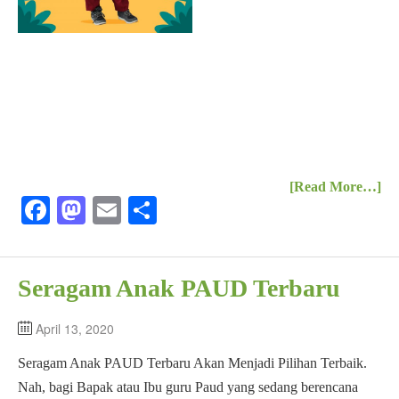
[Read More…]
Fa
M
E
S
ce
as
m
ha
bo
to
ail
re
Seragam Anak PAUD Terbaru
ok
do
n
April 13, 2020
Seragam Anak PAUD Terbaru Akan Menjadi Pilihan Terbaik.
Nah, bagi Bapak atau Ibu guru Paud yang sedang berencana