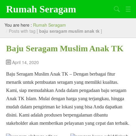
Rumah Seragam
Search
Beranda
You are here :
Rumah Seragam
/
Posts with tag [
baju seragam muslim anak tk
]
Tentang Kami
Baju Seragam Muslim Anak TK
Produk
Artikel
April 14, 2020
Lowongan Kerja
Baju Seragam Muslim Anak TK – Dengan berbagai fitur
menarik untuk pembuatan seragam yang memiliki kualitas.
Kami, siap memudahkan Anda dalam pengadaan baju seragam
Anak TK Islam. Mulai dengan harga yang terjangkau, hingga
mudah dalam pengiriman ke lokasi yang bisa Anda dapatkan
disini. Kami adalah produsen berpengalaman dibantu
stakeholder akan memberikan pelayanan yang cepat dan terbaik.