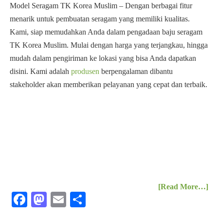
Model Seragam TK Korea Muslim – Dengan berbagai fitur
menarik untuk pembuatan seragam yang memiliki kualitas.
Kami, siap memudahkan Anda dalam pengadaan baju seragam
TK Korea Muslim. Mulai dengan harga yang terjangkau, hingga
mudah dalam pengiriman ke lokasi yang bisa Anda dapatkan
disini. Kami adalah
produsen
berpengalaman dibantu
stakeholder akan memberikan pelayanan yang cepat dan terbaik.
[Read More…]
Fa
M
E
S
ce
as
m
ha