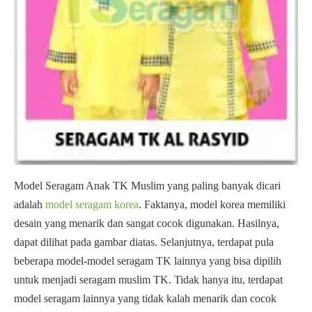
Model Seragam Anak TK Muslim yang paling banyak dicari
adalah
model seragam korea
. Faktanya, model korea memiliki
desain yang menarik dan sangat cocok digunakan. Hasilnya,
dapat dilihat pada gambar diatas. Selanjutnya, terdapat pula
beberapa model-model seragam TK lainnya yang bisa dipilih
untuk menjadi seragam muslim TK. Tidak hanya itu, terdapat
model seragam lainnya yang tidak kalah menarik dan cocok