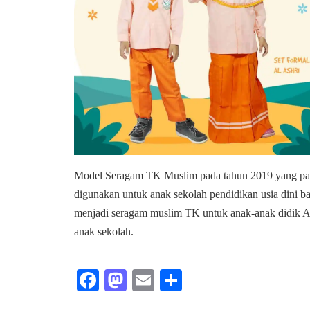
Model Seragam TK Muslim pada tahun 2019 yang pali
digunakan untuk anak sekolah pendidikan usia dini
menjadi seragam muslim TK untuk anak-anak didik An
anak sekolah.
Fa
M
E
S
ce
as
m
ha