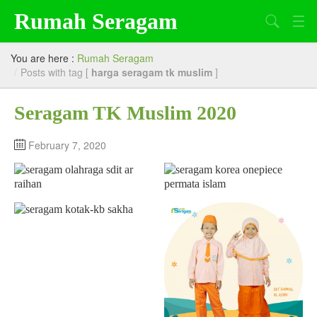
Rumah Seragam
Search
Beranda
You are here :
Rumah Seragam
/
Posts with tag [
harga seragam tk muslim
]
Tentang Kami
Seragam TK Muslim 2020
Produk
Artikel
February 7, 2020
Lowongan Kerja