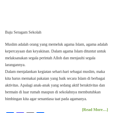
kepercayaan dan keyakinan. Dalam agama Islam dituntut untuk
melaksanakan segala perintah Alloh dan menjauhi segala
larangannya.
Dalam menjalankan kegiatan sehari-hari sebagai muslim, maka
kita harus memakai pakaian yang baik secara Islam di berbagai
aktivitas. Apalagi anak-anak yang sedang aktif beraktivitas dan
bermain di luar rumah maupun di sekolahnya membutuhkan
bimbingan kita agar senantiasa taat pada agamanya.
[Read More…]
Fa
M
E
S
ce
as
m
ha
bo
to
ail
re
ok
do
Rumah Seragam
n
Cara Pemesanan
Cara Order & Alur Produksi
Kontak
Produk