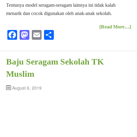
Tentunya model seragam-seragam lainnya ini tidak kalah
menarik dan cocok digunakan oleh anak-anak sekolah.
[Read More…]
Fa
M
E
S
ce
as
m
ha
bo
to
ail
re
Baju Seragam Sekolah TK
ok
do
n
Muslim
August 6, 2019
Baju Seragam Sekolah
Muslim adalah orang yang memeluk agama Islam, agama adalah