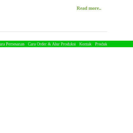
Read more..
ara Pemesanan
Cara Order & Alur Produksi
Kontak
Produk