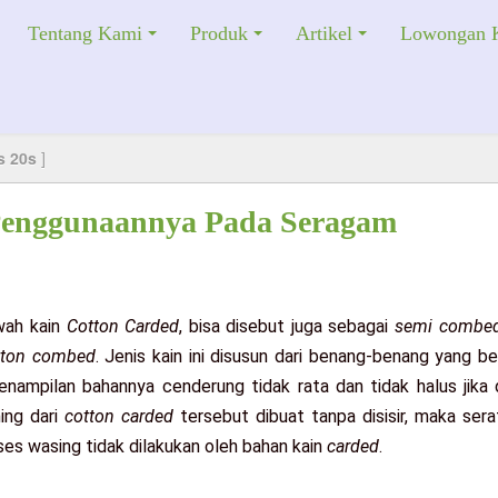
Tentang Kami
Produk
Artikel
Lowongan K
s 20s
]
Penggunaannya Pada Seragam
awah kain
Cotton Carded
, bisa disebut juga sebagai
semi combe
tton combed
. Jenis kain ini disusun dari benang-benang yang b
penampilan bahannya cenderung tidak rata dan tidak halus jik
hing dari
cotton carded
tersebut dibuat tanpa disisir, maka ser
es wasing tidak dilakukan oleh bahan kain
carded
.