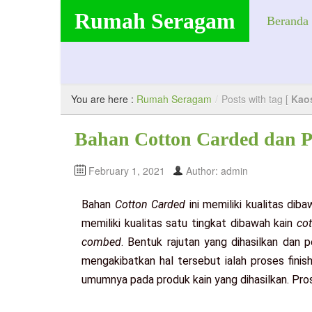
Rumah Seragam
Beranda
Produsen Seragam Anak. Berkualitas, Nyaman, dan Bergaransi
You are here :
Rumah Seragam
/
Posts with tag [
Kao
Bahan Cotton Carded dan 
February 1, 2021
Author: admin
Bahan
Cotton Carded
ini memiliki kualitas dib
memiliki kualitas satu tingkat dibawah kain
co
combed
. Bentuk rajutan yang dihasilkan dan 
mengakibatkan hal tersebut ialah proses finis
umumnya pada produk kain yang dihasilkan. Pros