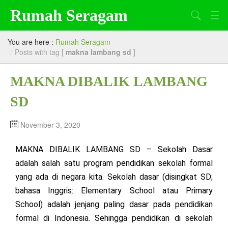
Rumah Seragam
Search
Beranda
You are here :
Rumah Seragam
/
Posts with tag [
makna lambang sd
]
Tentang Kami
MAKNA DIBALIK LAMBANG
Produk
SD
Artikel
Lowongan Kerja
November 3, 2020
MAKNA DIBALIK LAMBANG SD – Sekolah Dasar
adalah salah satu program pendidikan sekolah formal
yang ada di negara kita. Sekolah dasar (disingkat SD;
bahasa Inggris: Elementary School atau Primary
School) adalah jenjang paling dasar pada pendidikan
formal di Indonesia. Sehingga pendidikan di sekolah