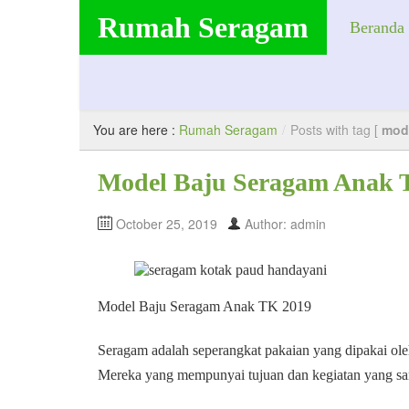
Rumah Seragam
Beranda
Produsen Seragam Anak. Berkualitas, Nyaman, dan Bergaransi
You are here :
Rumah Seragam
/
Posts with tag [
mod
Model Baju Seragam Anak 
October 25, 2019
Author: admin
Model Baju Seragam Anak TK 2019
Seragam adalah seperangkat pakaian yang dipakai ole
Mereka yang mempunyai tujuan dan kegiatan yang sa