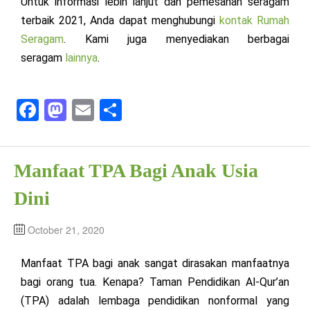
Untuk informasi lebih lanjut dan pemesanan seragam
terbaik 2021, Anda dapat menghubungi
kontak
Rumah
Seragam
. Kami juga menyediakan berbagai
seragam
lainnya
.
Fa
M
E
S
ce
as
m
ha
bo
to
ail
re
Manfaat TPA Bagi Anak Usia
ok
do
n
Dini
October 21, 2020
Manfaat TPA bagi anak sangat dirasakan manfaatnya
bagi orang tua. Kenapa? Taman Pendidikan Al-Qur’an
(TPA) adalah lembaga pendidikan nonformal yang