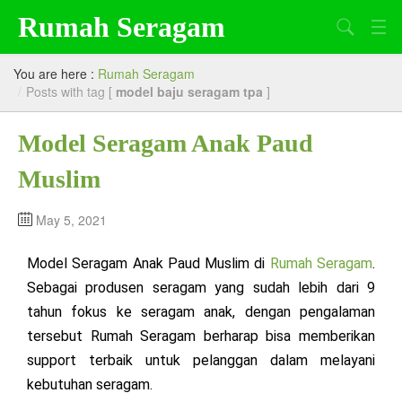
Rumah Seragam
Search
Beranda
You are here :
Rumah Seragam
/
Posts with tag [
model baju seragam tpa
]
Tentang Kami
Model Seragam Anak Paud
Produk
Muslim
Artikel
Lowongan Kerja
May 5, 2021
Model Seragam Anak Paud Muslim di
Rumah Seragam
.
Sebagai produsen seragam yang sudah lebih dari 9
tahun fokus ke seragam anak, dengan pengalaman
tersebut Rumah Seragam berharap bisa memberikan
support terbaik untuk pelanggan dalam melayani
kebutuhan seragam.