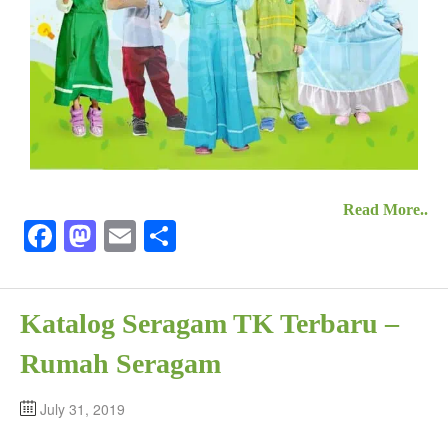
Read More..
Fa
M
E
S
ce
as
m
ha
bo
to
ail
re
Katalog Seragam TK Terbaru –
ok
do
n
Rumah Seragam
July 31, 2019