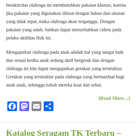
beraktivitas olahraga ini membutuhkan pakaian khusus, karena
jika pakaian yang digunakan dibuat dengan bahan dan ukuran
yang tidak tepat, maka olahraga akan terganggu. Dengan
pakaian yang salah, bahkan dapat menyebabkan cidera pada
pelaku aktifitas fisik ini.
Mengajarkan olahraga pada anak adalah hal yang sangat baik
dan sesuai ketika anak sedang aktif bergerak dan dengan
olahraga ini kita dapat mengajarkan gerakan yang terstruktur.
Gerakan yang terstruktur pada olahraga yang bermanfaat bagi
anak anak, sehingga tubuh mereka kuat dan sehat.
[Read More…]
Fa
M
E
S
ce
as
m
ha
bo
to
ail
re
Katalog Seragam TK Terbaru –
ok
do