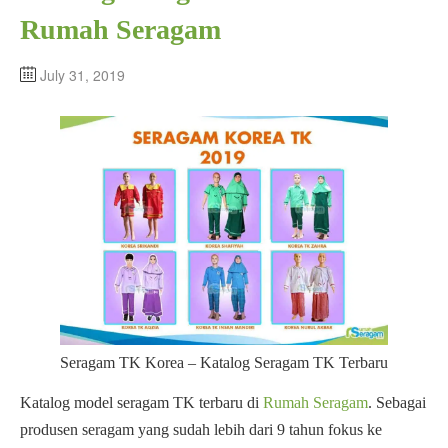
n
Rumah Seragam
July 31, 2019
Seragam TK Korea – Katalog Seragam TK Terbaru
Katalog model seragam TK terbaru di
Rumah Seragam
. Sebagai
produsen seragam yang sudah lebih dari 9 tahun fokus ke