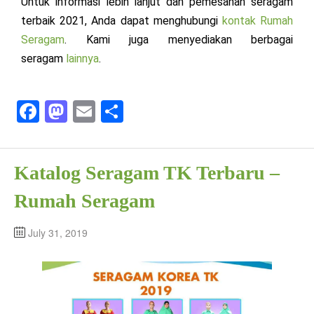
Untuk informasi lebih lanjut dan pemesanan seragam
terbaik 2021, Anda dapat menghubungi
kontak
Rumah
Seragam
. Kami juga menyediakan berbagai
seragam
lainnya
.
Fa
M
E
S
ce
as
m
ha
bo
to
ail
re
Katalog Seragam TK Terbaru –
ok
do
n
Rumah Seragam
July 31, 2019