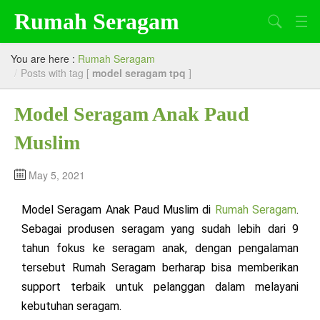
Rumah Seragam
Search
Beranda
You are here :
Rumah Seragam
/
Posts with tag [
model seragam tpq
]
Tentang Kami
Model Seragam Anak Paud
Produk
Muslim
Artikel
Lowongan Kerja
May 5, 2021
Model Seragam Anak Paud Muslim di
Rumah Seragam
.
Sebagai produsen seragam yang sudah lebih dari 9
tahun fokus ke seragam anak, dengan pengalaman
tersebut Rumah Seragam berharap bisa memberikan
support terbaik untuk pelanggan dalam melayani
kebutuhan seragam.