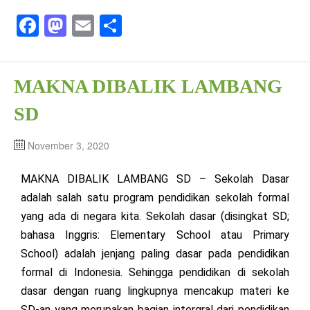
Fa
M
E
S
ce
as
m
ha
bo
to
ail
re
MAKNA DIBALIK LAMBANG
ok
do
n
SD
November 3, 2020
MAKNA DIBALIK LAMBANG SD – Sekolah Dasar
adalah salah satu program pendidikan sekolah formal
yang ada di negara kita. Sekolah dasar (disingkat SD;
bahasa Inggris: Elementary School atau Primary
School) adalah jenjang paling dasar pada pendidikan
formal di Indonesia. Sehingga pendidikan di sekolah
dasar dengan ruang lingkupnya mencakup materi ke
SD-an yang merupakan bagian intergral dari pendidikan