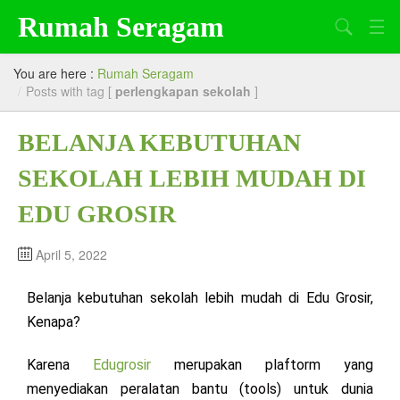
Rumah Seragam
Search
Beranda
You are here :
Rumah Seragam
/
Posts with tag [
perlengkapan sekolah
]
Tentang Kami
BELANJA KEBUTUHAN
Produk
SEKOLAH LEBIH MUDAH DI
Artikel
EDU GROSIR
Lowongan Kerja
April 5, 2022
Belanja kebutuhan sekolah lebih mudah di Edu Grosir,
Kenapa?
Karena
Edugrosir
merupakan plaftorm yang
menyediakan peralatan bantu (tools) untuk dunia