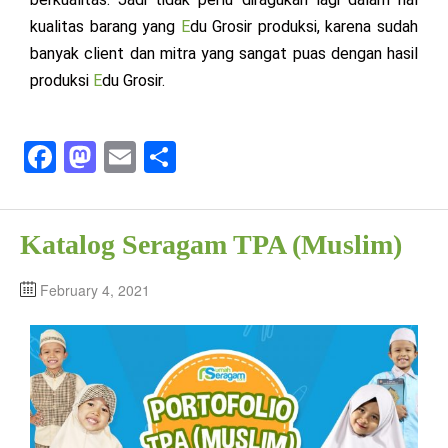
kualitas barang yang
E
du Grosir produksi, karena sudah
banyak client dan mitra yang sangat puas dengan hasil
produksi
E
du Grosir.
Fa
M
E
S
ce
as
m
ha
bo
to
ail
re
Katalog Seragam TPA (Muslim)
ok
do
n
February 4, 2021