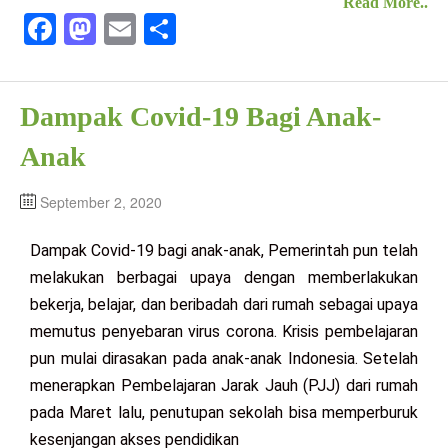
Read More..
Fa
M
E
S
ce
as
m
ha
bo
to
ail
re
Dampak Covid-19 Bagi Anak-
ok
do
n
Anak
September 2, 2020
Dampak Covid-19 bagi anak-anak, Pemerintah pun telah
melakukan berbagai upaya dengan memberlakukan
bekerja, belajar, dan beribadah dari rumah sebagai upaya
memutus penyebaran virus corona. Krisis pembelajaran
pun mulai dirasakan pada anak-anak Indonesia. Setelah
menerapkan Pembelajaran Jarak Jauh (PJJ) dari rumah
pada Maret lalu, penutupan sekolah bisa memperburuk
kesenjangan akses pendidikan