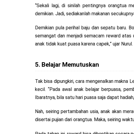
“Sekali lagi, di sinilah pentingnya orangt
demikian. Jadi, sediakanlah makanan secukupny
Demikian pula perihal baju dan sepatu baru. B
semangat dan menjadi semacam reward atas usa
anak tidak kuat puasa karena capek,” ujar Nurul.
5. Belajar Memutuskan
Tak bisa dipungkiri, cara mengenalkan makna L
kecil. “Pada awal anak belajar berpuasa, pe
Ibaratnya, bila satu hari puasa saja dapat hadiah
Nah, seiring pertambahan usia, anak akan mer
disertai pujian dari orangtua. Maka, seiring wak
Pada tahap ini, reward bisa dihentikan secara p