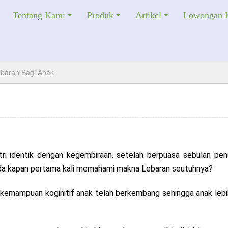
Tentang Kami
Produk
Artikel
Lowongan K
baran Bagi Anak
tri identik dengan kegembiraan, setelah berpuasa sebulan pe
nda kapan pertama kali memahami makna Lebaran seutuhnya?
, kemampuan koginitif anak telah berkembang sehingga anak le