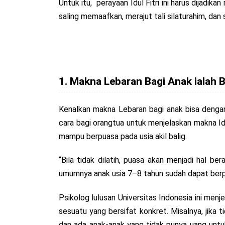
Untuk itu, perayaan Idul Fitri ini harus dijadi
saling memaafkan, merajut tali silaturahim, dan s
1. Makna Lebaran Bagi Anak ialah 
Kenalkan makna Lebaran bagi anak bisa dengan
cara bagi orangtua untuk menjelaskan makna Id
mampu berpuasa pada usia akil balig.
“Bila tidak dilatih, puasa akan menjadi hal b
umumnya anak usia 7–8 tahun sudah dapat berp
Psikolog lulusan Universitas Indonesia ini men
sesuatu yang bersifat konkret. Misalnya, jika 
dan ada anak-anak yang tidak punya uang unt