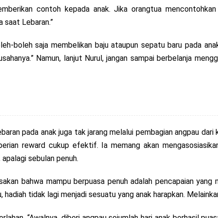
ua memberikan contoh kepada anak. Jika orangtua mencontohk
a saat Lebaran.”
oleh-boleh saja membelikan baju ataupun sepatu baru pada anak
hanya.” Namun, lanjut Nurul, jangan sampai berbelanja menggan
ebaran pada anak juga tak jarang melalui pembagian angpau dari 
mberian reward cukup efektif. Ia memang akan mengasosiasika
, apalagi sebulan penuh.
asakan bahwa mampu berpuasa penuh adalah pencapaian yang me
tu, hadiah tidak lagi menjadi sesuatu yang anak harapkan. Melainkan
erlahan. “Awalnya, diberi angpau sejumlah hari anak berhasil pua