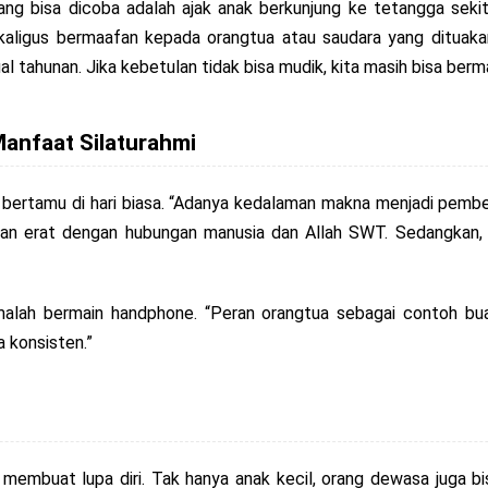
ang bisa dicoba adalah ajak anak berkunjung ke tetangga seki
kaligus bermaafan kepada orangtua atau saudara yang dituakan.
l tahunan. Jika kebetulan tidak bisa mudik, kita masih bisa ber
Manfaat Silaturahmi
an bertamu di hari biasa. “Adanya kedalaman makna menjadi pemb
an erat dengan hubungan manusia dan Allah SWT. Sedangkan, b
 malah bermain handphone. “Peran orangtua sebagai contoh bu
a konsisten.”
embuat lupa diri. Tak hanya anak kecil, orang dewasa juga bi