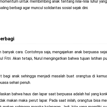
kan momentum untuk membimbing anak tentang nilai-nilai luhur yang
aling berbagi agar muncul solidaritas sosial sejak dini.
Berbagi
 banyak cara. Contohnya saja, mengajarkan anak berpuasa sejak
ul Fitri. Akan tetapi, Nurul mengingatkan bahwa tujuan latihan
erat bagi anak sehingga menjadi masalah buat orangtua di kem
uasa sehari penuh.
jelaskan bahwa haus dan lapar saat berpuasa adalah hal yang ko
tidak makan maka perut lapar. Pada saat inilah, orangtua bisa m
uk makan sehingga mereka kelaparan. Jadi, kita yang memiliki