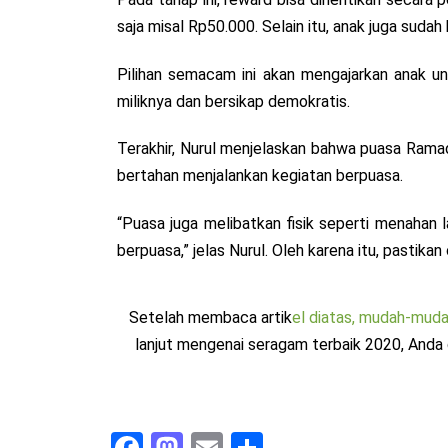
saja misal Rp50.000. Selain itu, anak juga suda
Pilihan semacam ini akan mengajarkan anak u
miliknya dan bersikap demokratis.
Terakhir, Nurul menjelaskan bahwa puasa Ram
bertahan menjalankan kegiatan berpuasa.
“Puasa juga melibatkan fisik seperti menahan l
berpuasa,” jelas Nurul. Oleh karena itu, pasti
Setelah membaca artik
el diatas, mudah-mud
lanjut mengenai seragam terbaik 2020, And
Fa
M
E
S