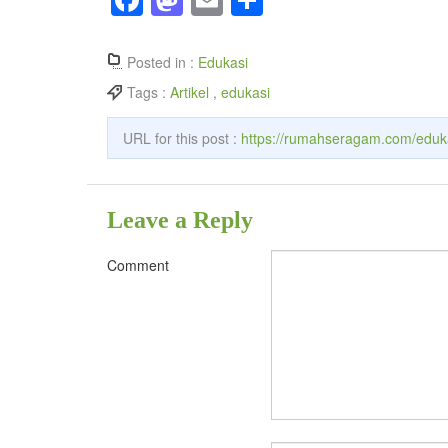
ce
as
m
ha
bo
to
ail
re
Posted in :
Edukasi
ok
do
Tags :
Artikel
,
edukasi
n
URL for this post :
https://rumahseragam.com/eduk
Leave a Reply
Comment