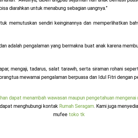
h bisa diarahkan untuk menabung sebagian uangnya.”
ntuk memutuskan sendiri keinginannya dan memperlihatkan ba
adan adalah pengalaman yang bermakna buat anak karena membut
apar, mengaji, tadarus, salat tarawih, serta siraman rohani se
kan orangtua mewarnai pengalaman berpuasa dan Idul Fitri denga
ahan dapat menambah wawasan maupun pengetahuan mengenai m
a dapat menghubungi kontak
Rumah Seragam
. Kami juga menyedi
mufee
toko tk