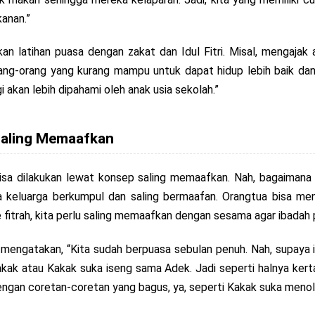
anan.”
tkan latihan puasa dengan zakat dan Idul Fitri. Misal, mengaj
-orang yang kurang mampu untuk dapat hidup lebih baik dan b
akan lebih dipahami oleh anak usia sekolah.”
 Saling Memaafkan
isa dilakukan lewat konsep saling memaafkan. Nah, bagaimana
gota keluarga berkumpul dan saling bermaafan. Orangtua bisa m
 fitrah, kita perlu saling memaafkan dengan sesama agar ibadah 
sa mengatakan, “Kita sudah berpuasa sebulan penuh. Nah, supaya
ak atau Kakak suka iseng sama Adek. Jadi seperti halnya kertas
dengan coretan-coretan yang bagus, ya, seperti Kakak suka men